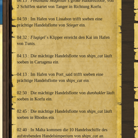
06:13 :
Ferdinand Magellan
´s große Handelsflotte, von
2 Schiffen startet von Tanger in Richtung Korfu.
04:59 : Im Hafen von Lissabon trifft soeben eine
prächtige Handelsflotte von
Stieger
ein.
04:32 :
Flugigel
´s Klipper erreicht den Kai im Hafen
von Tunis.
04:13 : Die mächtige Handelsflotte von
ships_cat
läuft
soeben in Cartagena ein.
04:13 : Im Hafen von Port_said trifft soeben eine
prächtige Handelsflotte von
ships_cat
ein.
02:50 : Die mächtige Handelsflotte von
durohakler
läuft
soeben in Korfu ein.
02:45 : Die mächtige Handelsflotte von
ships_cat
läuft
soeben in Rhodos ein.
02:40 : In Malta kommen die 10 Handelsschiffe des
aufstrebenden Handelsimperium von
ships_cat
an.