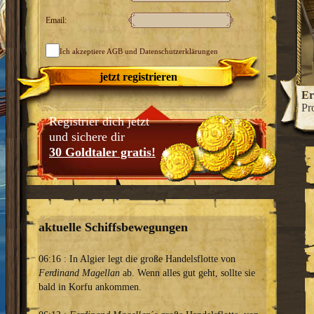
Email:
Ich akzeptiere
AGB
und Datenschutzerklärungen
jetzt registrieren
htigen Stadtfürsten!
Ergreife machtvolle Ämter und
Er
z zu einer glanzvollen Handelsmetropole aus.
Pr
Registrier dich jetzt
und sichere dir
30 Goldtaler gratis!
aktuelle Schiffsbewegungen
06:16 : In Algier legt die große Handelsflotte von
Ferdinand Magellan
ab. Wenn alles gut geht, sollte sie
bald in Korfu ankommen.