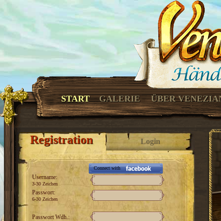
START
GALERIE
ÜBER VENEZIA
Registration
Login
Connect with
Username:
3-30 Zeichen
Passwort:
6-30 Zeichen
Passwort Wdh.: