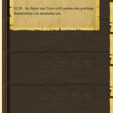
02:20 : Im Hafen von Triest trifft soeben eine prächtige
Handelsflotte von
durohakler
ein.