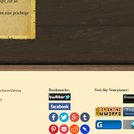
hips_cat
an.
en eine prächtige
Bookmarks:
Vote für Venezianer:
schutzerklärung
kt