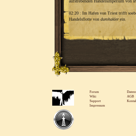
aufstrebenden Handelsimperium von
s
02:20 : Im Hafen von Triest trifft soeb
Handelsflotte von
durohakler
ein.
Forum
Daten
Wiki
AGB
Support
Konta
Impressum