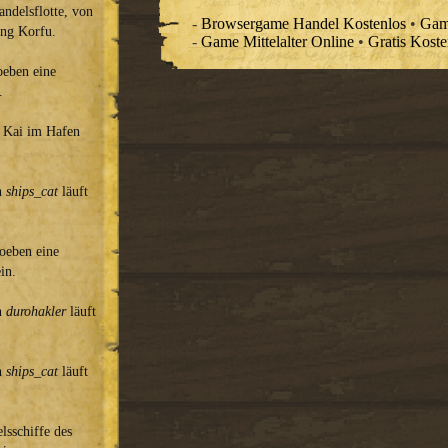
andelsflotte, von
-
Browsergame Handel Kostenlos
•
Gam
ung Korfu.
-
Game Mittelalter Online
•
Gratis Koste
oeben eine
.
n Kai im Hafen
on
ships_cat
läuft
soeben eine
in.
on
durohakler
läuft
on
ships_cat
läuft
lsschiffe des