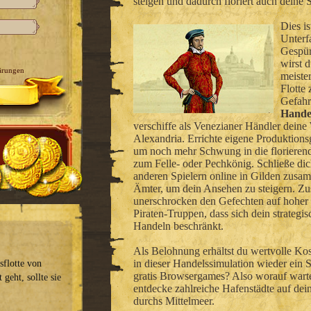
steigen und dadurch floriert auch deine S
Dies is
Unterf
Gespür
wirst 
ärungen
meister
Flotte
Gefahr
Hande
verschiffe als Venezianer Händler deine
Alexandria. Errichte eigene Produktions
um noch mehr Schwung in die florierend
zum Felle- oder Pechkönig. Schließe di
anderen Spielern online in Gilden zusa
Ämter, um dein Ansehen zu steigern. Z
unerschrocken den Gefechten auf hoher 
Piraten-Truppen, dass sich dein strategis
Handeln beschränkt.
Als Belohnung erhältst du wertvolle Kos
in dieser Handelssimulation wieder ein 
sflotte von
gratis Browsergames? Also worauf warte
geht, sollte sie
entdecke zahlreiche Hafenstädte auf dei
durchs Mittelmeer.