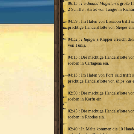
06:13 :
Ferdinand Magellan
´s große H
2 Schiffen startet von Tanger in Richt
04:59 : Im Hafen von Lissabon trifft s
prächtige Handelsflotte von
Stieger
ein
04:32 :
Flugigel
´s Klipper erreicht de
von Tunis.
04:13 : Die mächtige Handelsflotte v
soeben in Cartagena ein.
04:13 : Im Hafen von Port_said trifft 
prächtige Handelsflotte von
ships_cat
e
02:50 : Die mächtige Handelsflotte v
soeben in Korfu ein.
02:45 : Die mächtige Handelsflotte v
soeben in Rhodos ein.
02:40 : In Malta kommen die 10 Hande