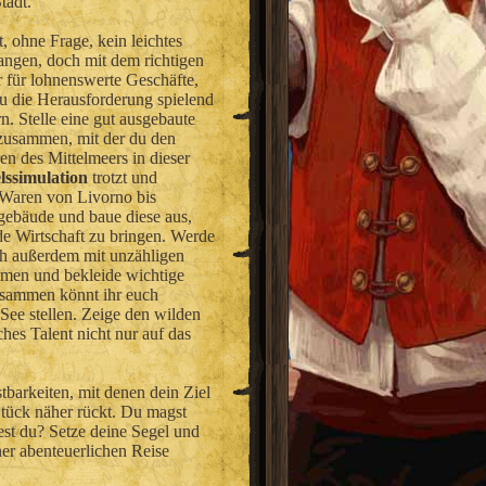
tadt.
t, ohne Frage, kein leichtes
angen, doch mit dem richtigen
 für lohnenswerte Geschäfte,
du die Herausforderung spielend
n. Stelle eine gut ausgebaute
 zusammen, mit der du den
en des Mittelmeers in dieser
lssimulation
trotzt und
 Waren von Livorno bis
gebäude und baue diese aus,
e Wirtschaft zu bringen. Werde
ch außerdem mit unzähligen
mmen und bekleide wichtige
usammen könnt ihr euch
See stellen. Zeige den wilden
ches Talent nicht nur auf das
tbarkeiten, mit denen dein Ziel
Stück näher rückt. Du magst
st du? Setze deine Segel und
ner abenteuerlichen Reise