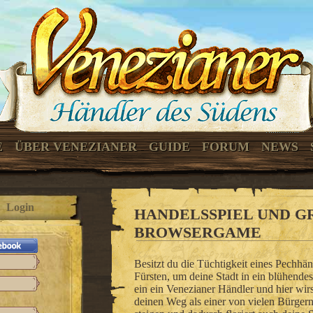
E
ÜBER VENEZIANER
GUIDE
FORUM
NEWS
Login
HANDELSSPIEL UND G
BROWSERGAME
Besitzt du die Tüchtigkeit eines Pechh
Fürsten, um deine Stadt in ein blühend
ein ein Venezianer Händler und hier wirs
deinen Weg als einer von vielen Bürgern