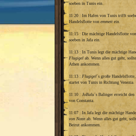
soeben in Tunis ein.
11:20 : Im Hafen von Tunis trifft soeb
Handelsflotte von
emmett
ein.
11:15 : Die mächtige Handelsflotte vo
soeben in Jafa ein.
11:13 : In Tunis legt die mächtige Han
Flugigel
ab. Wenn alles gut geht, sollte
Athen ankommen.
11:13 :
Flugigel
´s große Handelsflotte
startet von Tunis in Richtung Venezia.
11:10 :
JoBalu
´s Balinger erreicht de
von Constanta.
11:07 : In Jafa legt die mächtige Hand
von Nonn
ab. Wenn alles gut geht, sollt
Beirut ankommen.