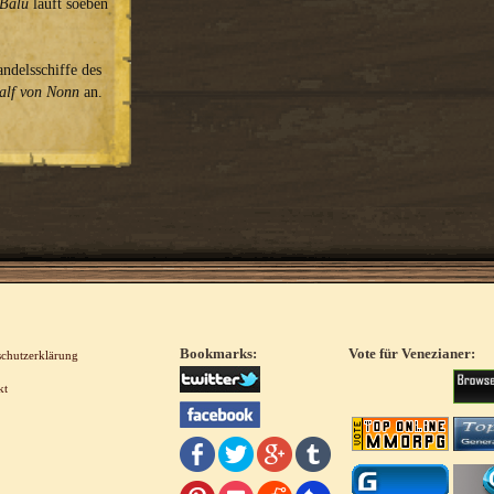
Balu
läuft soeben
ndelsschiffe des
alf von Nonn
an.
Bookmarks:
Vote für Venezianer:
schutzerklärung
kt