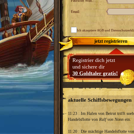
Passwort Wdh.:
Email:
Ich akzeptiere
AGB
und Datenschutzerkl
jetzt registrieren
Registrier dich jetzt
und sichere dir
30 Goldtaler gratis!
aktuelle Schiffsbewegungen
11:23 : Im Hafen von Beirut trifft soe
Handelsflotte von
Ralf von Nonn
ein.
11:20 : Die mächtige Handelsflotte vo