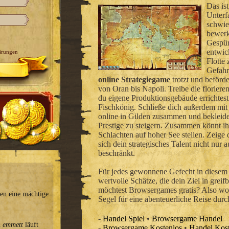
Das ist
Unterf
schwie
bewerk
Gespür
entwick
ärungen
Flotte
Gefahr
online Strategiegame
trotzt und beförd
von Oran bis Napoli. Treibe die floriere
du eigene Produktionsgebäude errichtes
Fischkönig. Schließe dich außerdem mit
online in Gilden zusammen und bekleid
Prestige zu steigern. Zusammen könnt ih
Schlachten auf hoher See stellen. Zeige 
sich dein strategisches Talent nicht nur
beschränkt.
Für jedes gewonnene Gefecht in diesem
wertvolle Schätze, die dein Ziel in grei
möchtest Browsergames gratis? Also wor
ben eine mächtige
Segel für eine abenteuerliche Reise durc
-
Handel Spiel
•
Browsergame Handel
n
emmett
läuft
-
Browsergame Kostenlos
•
Handel Kost