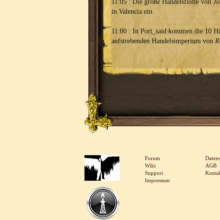
11:05 : Die große Handelsflotte von
Jo
in Valencia ein.
11:00 : In Port_said kommen die 10 Ha
aufstrebenden Handelsimperium von
R
Forum
Daten
Wiki
AGB
Support
Konta
Impressum