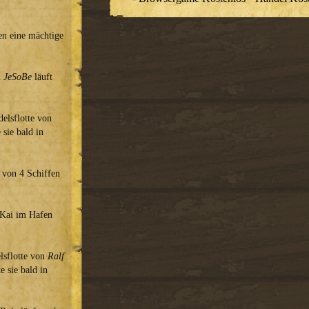
en eine mächtige
n
JeSoBe
läuft
delsflotte von
 sie bald in
, von 4 Schiffen
n Kai im Hafen
elsflotte von
Ralf
e sie bald in