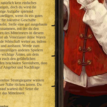
 natürlich kein einfaches
angen, doch du wirst die
rige Aufgabe spielend
stelligen, wenn du ein gutes
 für lukrative Geschäfte
elst. Stelle eine gut ausgebaute
 zusammen, mit der du den
en des Mittelmeers in diesem
ere als Venezianer deine Waren
nde Wirtschaft weiter an, indem
t und ausbaust. Werde zum
 unzähligen anderen Spielern
e wichtige Ämter, um dein
r euch den gefährlichen
den brachialen Seeräubern, dass
 auf Angebot und Nachfrage
 online Strategiegame winken
fbare Nähe rücken lassen. Du
auf wartest du? Setze die
h das Mittelmeer.
enlos