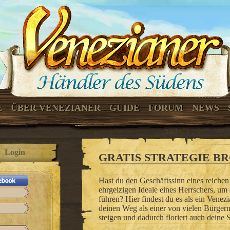
E
ÜBER VENEZIANER
GUIDE
FORUM
NEWS
Login
GRATIS STRATEGIE 
Hast du den Geschäftssinn eines reichen
ehrgeizigen Ideale eines Herrschers, um
führen? Hier findest du es als ein Venez
deinen Weg als einer von vielen Bürgern
steigen und dadurch floriert auch deine S