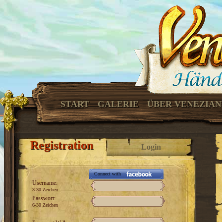
START
GALERIE
ÜBER VENEZIA
Registration
Login
Connect with
Username:
3-30 Zeichen
Passwort:
6-30 Zeichen