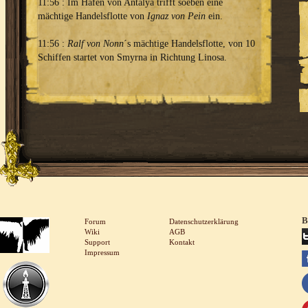
11:56 : Im Hafen von Antalya trifft soeben eine
mächtige Handelsflotte von
Ignaz von Pein
ein.
11:56 :
Ralf von Nonn
´s mächtige Handelsflotte, von 10
Schiffen startet von Smyrna in Richtung Linosa.
B
Forum
Datenschutzerklärung
Wiki
AGB
Support
Kontakt
Impressum