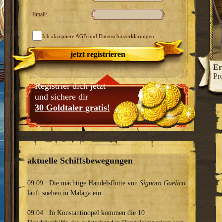
Email:
Ich akzeptiere
AGB
und Datenschutzerklärungen
jetzt registrieren
htigen Stadtfürsten!
Ergreife machtvolle Ämter und
Er
z zu einer glanzvollen Handelsmetropole aus.
Pr
Registrier dich jetzt
und sichere dir
30 Goldtaler gratis!
aktuelle Schiffsbewegungen
09:09 : Die mächtige Handelsflotte von
Signora Gaelico
läuft soeben in Malaga ein.
09:04 : In Konstantinopel kommen die 10