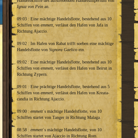
Handelsschiffe des aufstrebenden Handelsimperium von
Ignaz von Pein
an.
09:03 : Eine mächtige Handelsflotte, bestehend aus 10
Schiffen von
emmett
, verlässt den Hafen von Jafa in
Richtung Ajaccio.
09:02 : Im Hafen von Rabat trifft soeben eine mächtige
Handelsflotte von
Signora Gaelico
ein.
09:02 : Eine mächtige Handelsflotte, bestehend aus 10
Schiffen von
emmett
, verlässt den Hafen von Beirut in
Richtung Zypern.
09:01 : Eine prächtige Handelsflotte, bestehend aus 5
Schiffen von
emmett
, verlässt den Hafen von Kreata-
candia in Richtung Ajaccio.
09:00 :
emmett
´s mächtige Handelsflotte, von 10
Schiffen startet von Tanger in Richtung Malaga.
08:58 :
emmett
´s mächtige Handelsflotte, von 10
Schiffen startet von Ajaccio in Richtung Rom.