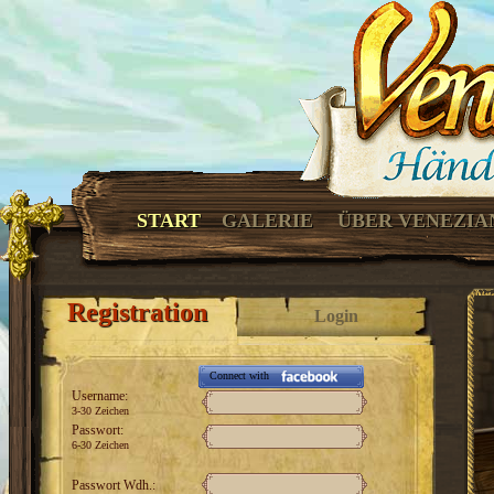
START
GALERIE
ÜBER VENEZIA
Registration
Login
Connect with
Username:
3-30 Zeichen
Passwort:
6-30 Zeichen
Passwort Wdh.: