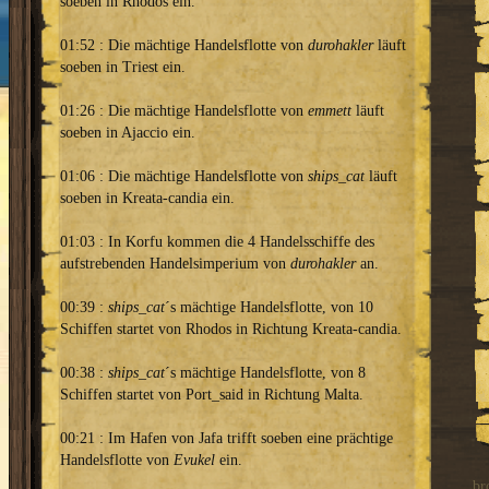
soeben in Rhodos ein.
01:52 : Die mächtige Handelsflotte von
durohakler
läuft
soeben in Triest ein.
01:26 : Die mächtige Handelsflotte von
emmett
läuft
soeben in Ajaccio ein.
01:06 : Die mächtige Handelsflotte von
ships_cat
läuft
soeben in Kreata-candia ein.
01:03 : In Korfu kommen die 4 Handelsschiffe des
aufstrebenden Handelsimperium von
durohakler
an.
00:39 :
ships_cat
´s mächtige Handelsflotte, von 10
Schiffen startet von Rhodos in Richtung Kreata-candia.
00:38 :
ships_cat
´s mächtige Handelsflotte, von 8
Schiffen startet von Port_said in Richtung Malta.
00:21 : Im Hafen von Jafa trifft soeben eine prächtige
Handelsflotte von
Evukel
ein.
br