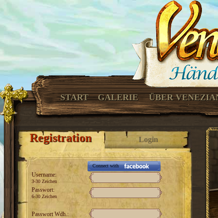
START
GALERIE
ÜBER VENEZIA
Registration
Login
Connect with
Username:
3-30 Zeichen
Passwort:
6-30 Zeichen
Passwort Wdh.: