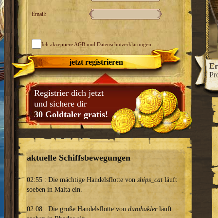
Email:
Ich akzeptiere
AGB
und Datenschutzerklärungen
jetzt registrieren
htigen Stadtfürsten!
Ergreife machtvolle Ämter und
Er
z zu einer glanzvollen Handelsmetropole aus.
Pr
Registrier dich jetzt
und sichere dir
30 Goldtaler gratis!
aktuelle Schiffsbewegungen
02:55 : Die mächtige Handelsflotte von
ships_cat
läuft
soeben in Malta ein.
02:08 : Die große Handelsflotte von
durohakler
läuft