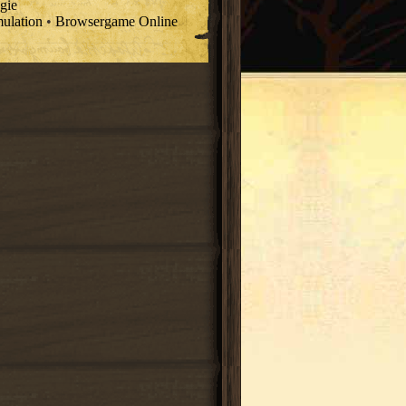
egie
ulation
•
Browsergame Online