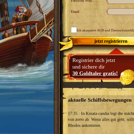
Passwort Wdh.:
Email:
Ich akzeptiere
AGB
und Datenschutzerkl
jetzt registrieren
Registrier dich jetzt
und sichere dir
30 Goldtaler gratis!
aktuelle Schiffsbewegungen
17:35 : In Kreata-candia legt die mäch
von
zorro
ab. Wenn alles gut geht, sollt
Rhodos ankommen.