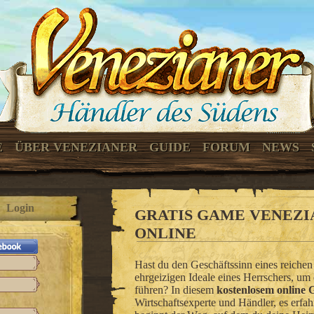
E
ÜBER VENEZIANER
GUIDE
FORUM
NEWS
Login
GRATIS GAME VENEZI
ONLINE
Hast du den Geschäftssinn eines reichen
ehrgeizigen Ideale eines Herrschers, um
führen? In diesem
kostenlosem online
Wirtschaftsexperte und Händler, es erfah