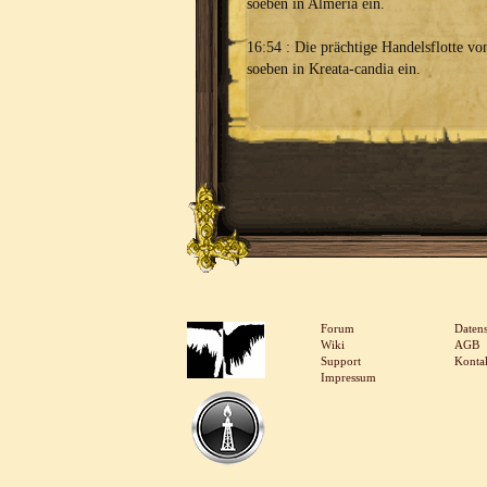
soeben in Almeria ein.
16:54 : Die prächtige Handelsflotte v
soeben in Kreata-candia ein.
Forum
Daten
Wiki
AGB
Support
Konta
Impressum