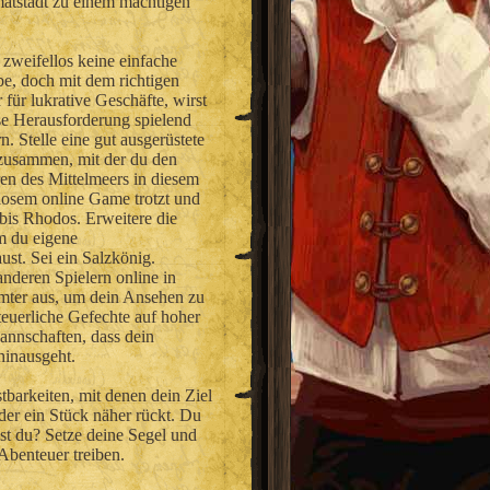
atstadt zu einem mächtigen
 zweifellos keine einfache
e, doch mit dem richtigen
 für lukrative Geschäfte, wirst
se Herausforderung spielend
n. Stelle eine gut ausgerüstete
 zusammen, mit der du den
en des Mittelmeers in diesem
losem online Game trotzt und
bis Rhodos. Erweitere die
em du eigene
ust. Sei ein Salzkönig.
nderen Spielern online in
mter aus, um dein Ansehen zu
teuerliche Gefechte auf hoher
annschaften, dass dein
hinausgeht.
tbarkeiten, mit denen dein Ziel
er ein Stück näher rückt. Du
t du? Setze deine Segel und
-Abenteuer treiben.