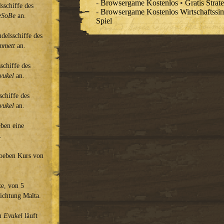
-
Browsergame Kostenlos
•
Gratis Strat
sschiffe des
-
Browsergame Kostenlos Wirtschaftssim
eSoBe
an.
Spiel
delsschiffe des
mmett
an.
schiffe des
vukel
an.
chiffe des
vukel
an.
eben eine
.
oeben Kurs von
te, von 5
Richtung Malta.
on
Evukel
läuft