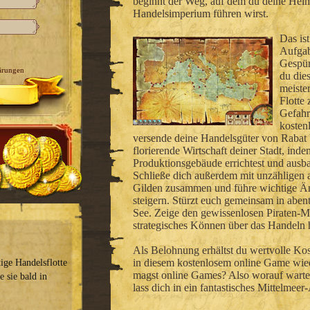
beginnt der Weg, auf dem du deine Heim
Handelsimperium führen wirst.
Das ist
Aufgab
Gespür
ärungen
du die
meister
Flotte
Gefahr
kosten
versende deine Handelsgüter von Rabat 
florierende Wirtschaft deiner Stadt, ind
Produktionsgebäude errichtest und ausba
Schließe dich außerdem mit unzähligen a
Gilden zusammen und führe wichtige Ä
steigern. Stürzt euch gemeinsam in aben
See. Zeige den gewissenlosen Piraten-M
strategisches Können über das Handeln 
Als Belohnung erhältst du wertvolle Kos
in diesem kostenlosem online Game wied
tige Handelsflotte
magst online Games? Also worauf wartes
e sie bald in
lass dich in ein fantastisches Mittelmeer