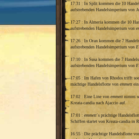
17:31 : In Split kommen die 10 Handel
aufstrebenden Handelsimperium von
J
17:27 : In Almeria kommen die 10 Han
aufstrebenden Handelsimperium von
e
17:26 : In Oran kommen die 7 Handels
aufstrebenden Handelsimperium von
E
17:10 : In Susa kommen die 7 Handelss
aufstrebenden Handelsimperium von
E
17:05 : Im Hafen von Rhodos trifft so
mächtige Handelsflotte von
emmett
ein
17:02 : Eine Line von
emmett
nimmt s
Kreata-candia nach Ajaccio auf.
17:01 :
emmett
´s prächtige Handelsflot
Schiffen startet von Kreata-candia in 
16:55 : Die prächtige Handelsflotte v