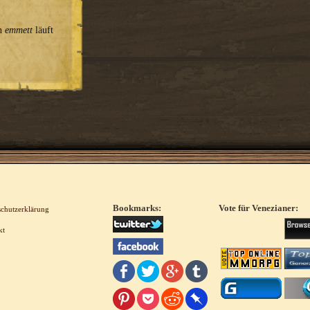
on
emmett
läuft
Bookmarks:
Vote für Venezianer:
schutzerklärung
kt