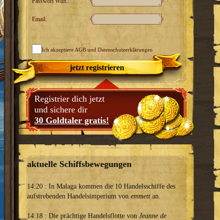
Passwort Wdh.:
Email:
Ich akzeptiere
AGB
und Datenschutzerklärungen
jetzt registrieren
Registrier dich jetzt
und sichere dir
30 Goldtaler gratis!
aktuelle Schiffsbewegungen
14:20 : In Malaga kommen die 10 Handelsschiffe des
aufstrebenden Handelsimperium von
emmett
an.
14:18 : Die prächtige Handelsflotte von
Jeanne de