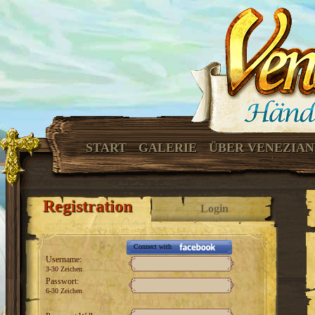
START
GALERIE
ÜBER VENEZIA
Registration
Login
Connect with
Username:
3-30 Zeichen
Passwort:
6-30 Zeichen