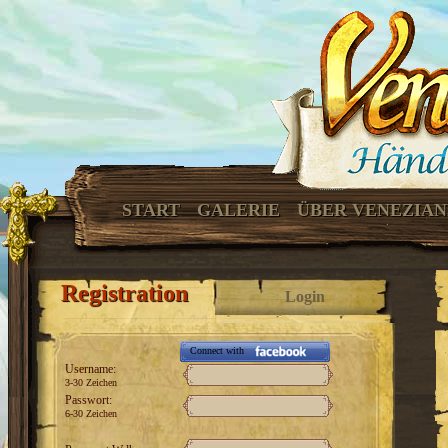
START
GALERIE
ÜBER VENEZIA
Registration
Login
Connect with
Username:
3-30 Zeichen
Passwort:
6-30 Zeichen