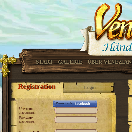
START
GALERIE
ÜBER VENEZIA
Registration
Login
Connect with
Username:
3-30 Zeichen
Passwort:
6-30 Zeichen