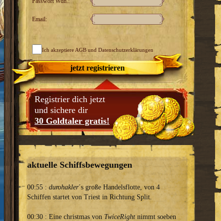
Passwort Wdh.:
Email:
Ich akzeptiere
AGB
und Datenschutzerklärungen
jetzt registrieren
Registrier dich jetzt
und sichere dir
30 Goldtaler gratis!
aktuelle Schiffsbewegungen
00:55 :
durohakler
´s große Handelsflotte, von 4
Schiffen startet von Triest in Richtung Split.
00:30 : Eine christmas von
TwiceRight
nimmt soeben