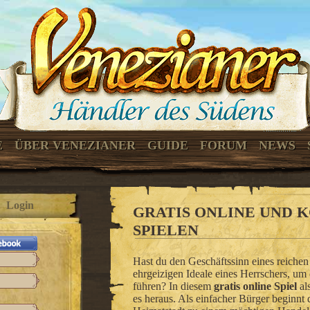
E
ÜBER VENEZIANER
GUIDE
FORUM
NEWS
Login
GRATIS ONLINE UND 
SPIELEN
Hast du den Geschäftssinn eines reichen
ehrgeizigen Ideale eines Herrschers, um
führen? In diesem
gratis online Spiel
al
es heraus. Als einfacher Bürger beginnt