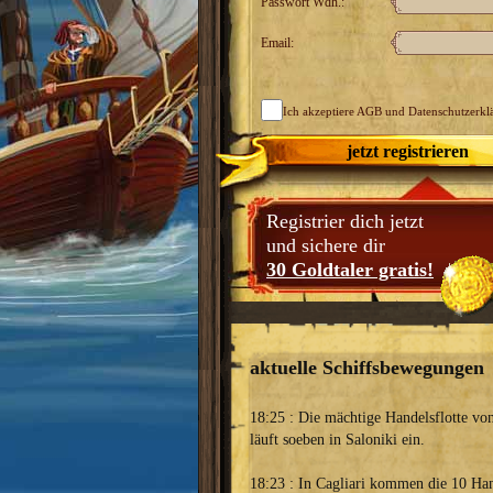
Passwort Wdh.:
Email:
Ich akzeptiere
AGB
und Datenschutzerkl
jetzt registrieren
Registrier dich jetzt
und sichere dir
30 Goldtaler gratis!
aktuelle Schiffsbewegungen
18:25 : Die mächtige Handelsflotte v
läuft soeben in Saloniki ein.
18:23 : In Cagliari kommen die 10 Han