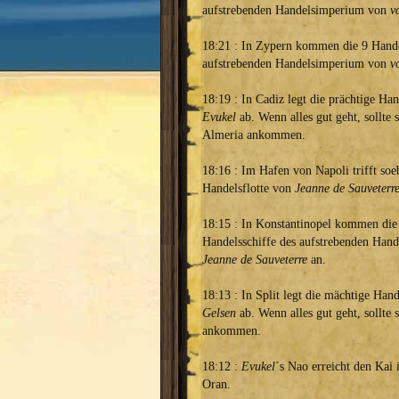
aufstrebenden Handelsimperium von
v
18:21 : In Zypern kommen die 9 Hande
aufstrebenden Handelsimperium von
v
18:19 : In Cadiz legt die prächtige Han
Evukel
ab. Wenn alles gut geht, sollte s
Almeria ankommen.
18:16 : Im Hafen von Napoli trifft so
Handelsflotte von
Jeanne de Sauveterr
18:15 : In Konstantinopel kommen die
Handelsschiffe des aufstrebenden Han
Jeanne de Sauveterre
an.
18:13 : In Split legt die mächtige Han
Gelsen
ab. Wenn alles gut geht, sollte 
ankommen.
18:12 :
Evukel
´s Nao erreicht den Kai
Oran.