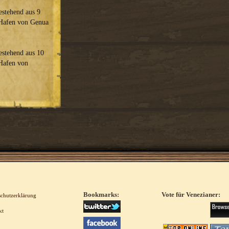
estehend aus 9
n Hafen von Genua
estehend aus 10
 Hafen von
Bookmarks:
Vote für Venezianer:
schutzerklärung
kt