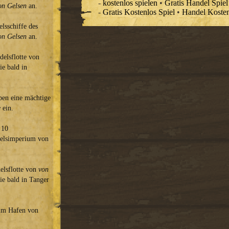
-
kostenlos spielen
•
Gratis Handel Spiel
on Gelsen
an.
-
Gratis Kostenlos Spiel
•
Handel Kostenl
lsschiffe des
on Gelsen
an.
delsflotte von
ie bald in
eben eine mächtige
e
ein.
 10
delsimperium von
delsflotte von
von
sie bald in Tanger
 im Hafen von