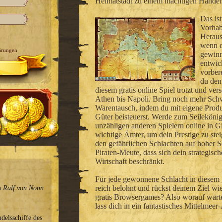
Heimatstadt zu einem mächtigen Handel
Das ist
Vorhab
Heraus
wenn d
ärungen
gewinn
entwick
vorber
du den
diesem gratis online Spiel trotzt und ve
Athen bis Napoli. Bring noch mehr Sch
Warentausch, indem du mit eigene Prod
Güter beisteuerst. Werde zum Seileköni
unzähligen anderen Spielern online in 
wichtige Ämter, um dein Prestige zu st
den gefährlichen Schlachten auf hoher Se
Piraten-Meute, dass sich dein strategisc
Wirtschaft beschränkt.
Für jede gewonnene Schlacht in diesem g
reich belohnt und rückst deinem Ziel wi
on
Ralf von Nonn
gratis Browsergames? Also worauf warte
lass dich in ein fantastisches Mittelmeer
delsschiffe des