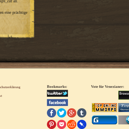
hips_cat
an.
en eine prächtige
Bookmarks:
Vote für Venezianer:
schutzerklärung
kt