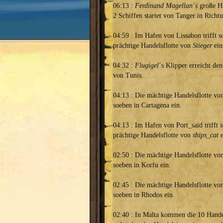
06:13 :
Ferdinand Magellan
´s große H
2 Schiffen startet von Tanger in Richt
04:59 : Im Hafen von Lissabon trifft s
prächtige Handelsflotte von
Stieger
ein
04:32 :
Flugigel
´s Klipper erreicht de
von Tunis.
04:13 : Die mächtige Handelsflotte v
soeben in Cartagena ein.
04:13 : Im Hafen von Port_said trifft 
prächtige Handelsflotte von
ships_cat
e
02:50 : Die mächtige Handelsflotte v
soeben in Korfu ein.
02:45 : Die mächtige Handelsflotte v
soeben in Rhodos ein.
02:40 : In Malta kommen die 10 Hande