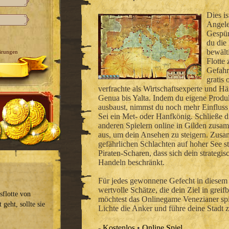
Dies is
Angele
Gespür
du die
bewält
ärungen
Flotte
Gefahr
gratis 
verfrachte als Wirtschaftsexperte und H
Genua bis Yalta. Indem du eigene Produ
ausbaust, nimmst du noch mehr Einfluss 
Sei ein Met- oder Hanfkönig. Schließe 
anderen Spielern online in Gilden zusa
aus, um dein Ansehen zu steigern. Zus
gefährlichen Schlachten auf hoher See st
Piraten-Scharen, dass sich dein strategi
Handeln beschränkt.
Für jedes gewonnene Gefecht in diesem 
wertvolle Schätze, die dein Ziel in grei
sflotte von
möchtest das Onlinegame Venezianer spi
geht, sollte sie
Lichte die Anker und führe deine Stadt
-
Kostenlos
•
Online Spiel