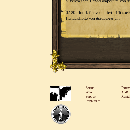
aufstrebenden Handelsimperium von
s
02:20 : Im Hafen von Triest trifft soeb
Handelsflotte von
durohakler
ein.
Forum
Daten
Wiki
AGB
Support
Konta
Impressum