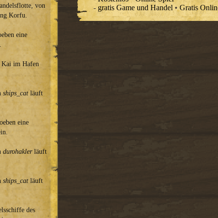
andelsflotte, von
-
gratis Game und Handel
•
Gratis Onlin
ung Korfu.
oeben eine
.
n Kai im Hafen
on
ships_cat
läuft
soeben eine
in.
on
durohakler
läuft
on
ships_cat
läuft
lsschiffe des