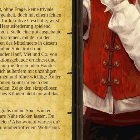
t, ohne Frage, keine triviale
genheit, doch mit einem feinen
 für lukrative Geschäfte, wirst
 Herausforderung spielend
igen. Stelle eine gut ausgebaute
 zusammen, mit der du den
en des Mittelmeers in diesem
online Spiel trotzt und
ändler Hanf, Met und Co. von
ktionsgebäude errichtest und
auf die florierenden Handel.
dich außerdem mit unzähligen
mmen und führe wichtige Ämter
ammen könnt ihr euch den
ellen. Zeige den skrupellosen
sches Können nicht nur auf das
gratis online Spiel winken
fbare Nähe rücken lassen. Du
elen? Also worauf wartest du?
 zu unübertroffenem Wohlstand.