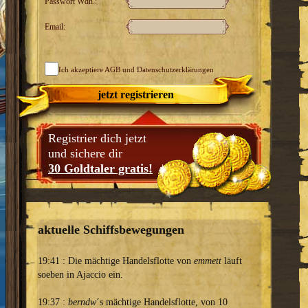
Passwort Wdh.:
Email:
Ich akzeptiere
AGB
und Datenschutzerklärungen
jetzt registrieren
Registrier dich jetzt
und sichere dir
30 Goldtaler gratis!
aktuelle Schiffsbewegungen
19:41 : Die mächtige Handelsflotte von
emmett
läuft
soeben in Ajaccio ein.
19:37 :
berndw
´s mächtige Handelsflotte, von 10