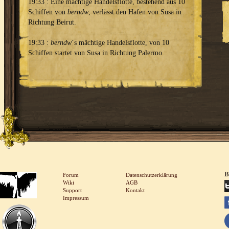
19:33 : Eine mächtige Handelsflotte, bestehend aus 10
Schiffen von
berndw
, verlässt den Hafen von Susa in
Richtung Beirut.
19:33 :
berndw
´s mächtige Handelsflotte, von 10
Schiffen startet von Susa in Richtung Palermo.
B
Forum
Datenschutzerklärung
Wiki
AGB
Support
Kontakt
Impressum