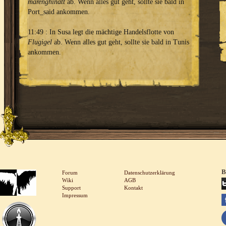
marenghinatt
ab. Wenn alles gut geht, sollte sie bald in
Port_said ankommen.
11:49 : In Susa legt die mächtige Handelsflotte von
Flugigel
ab. Wenn alles gut geht, sollte sie bald in Tunis
ankommen.
B
Forum
Datenschutzerklärung
Wiki
AGB
Support
Kontakt
Impressum