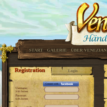
START
GALERIE
ÜBER VENEZIA
Registration
Login
Connect with
Username:
3-30 Zeichen
Passwort:
6-30 Zeichen