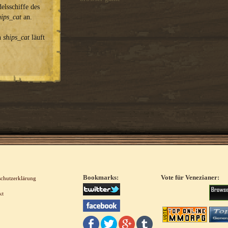
elsschiffe des
hips_cat
an.
on
ships_cat
läuft
Bookmarks:
Vote für Venezianer:
schutzerklärung
kt