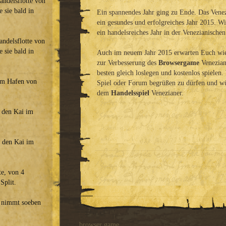
andelsflotte von
e sie bald in
Ein spannendes Jahr ging zu Ende. Das Vene
ein gesundes und erfolgreiches Jahr 2015. W
ein handelsreiches Jahr in der Venezianischen
andelsflotte von
e sie bald in
Auch im neuem Jahr 2015 erwarten Euch wie
zur Verbesserung des
Browsergame
Veneziane
besten gleich loslegen und kostenlos spielen
 im Hafen von
Spiel oder Forum begrüßen zu dürfen und wü
dem
Handelsspiel
Venezianer.
t den Kai im
t den Kai im
te, von 4
Split.
nimmt soeben
browser game