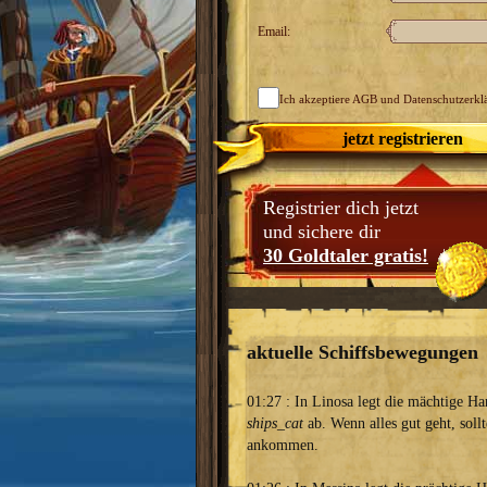
Email:
Ich akzeptiere
AGB
und Datenschutzerkl
jetzt registrieren
Erhebe dich zum mächtigen Stadtfürsten!
Ergreife machtvolle
bau deine Hafenprovinz zu einer glanzvollen Handelsmetropole a
Registrier dich jetzt
und sichere dir
30 Goldtaler gratis!
aktuelle Schiffsbewegungen
01:27 : In Linosa legt die mächtige Ha
ships_cat
ab. Wenn alles gut geht, sollt
ankommen.