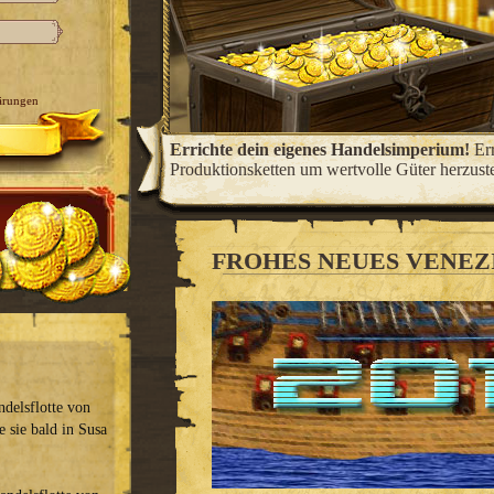
ärungen
 Ämter und
Errichte dein eigenes Handelsimperium!
Er
us.
Produktionsketten um wertvolle Güter herzust
FROHES NEUES VENEZI
ndelsflotte von
e sie bald in Susa