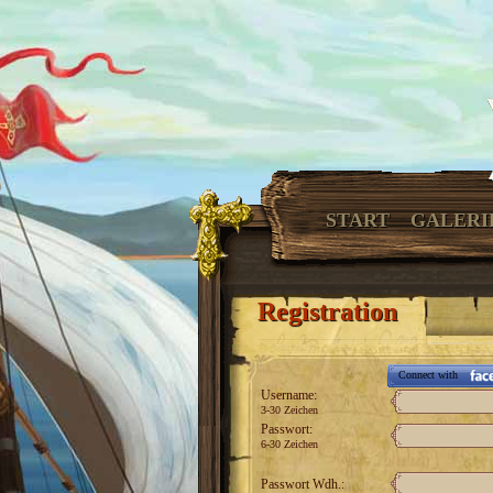
START
GALERI
Registration
Connect with
Username:
3-30 Zeichen
Passwort:
6-30 Zeichen
Passwort Wdh.: