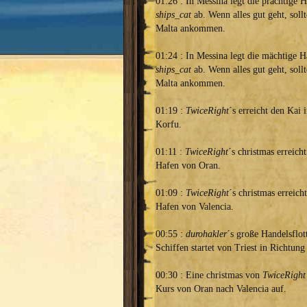
01:26 : In Messina legt die prächtige H
ships_cat
ab. Wenn alles gut geht, sollt
Malta ankommen.
01:24 : In Messina legt die mächtige H
ships_cat
ab. Wenn alles gut geht, sollt
Malta ankommen.
01:19 :
TwiceRight
´s erreicht den Kai
Korfu.
01:11 :
TwiceRight
´s christmas erreich
Hafen von Oran.
01:09 :
TwiceRight
´s christmas erreich
Hafen von Valencia.
00:55 :
durohakler
´s große Handelsflot
Schiffen startet von Triest in Richtung 
00:30 : Eine christmas von
TwiceRight
Kurs von Oran nach Valencia auf.