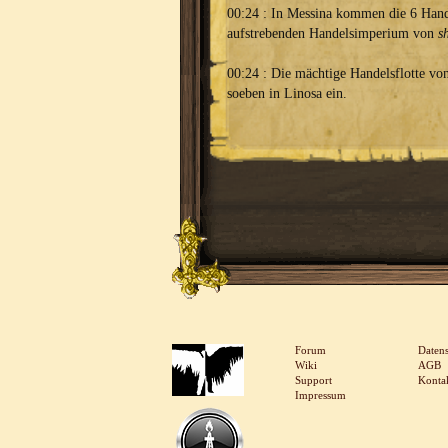
00:24 : In Messina kommen die 6 Hand
aufstrebenden Handelsimperium von
s
00:24 : Die mächtige Handelsflotte v
soeben in Linosa ein.
Forum
Daten
Wiki
AGB
Support
Konta
Impressum