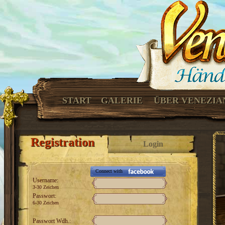
START
GALERIE
ÜBER VENEZIA
Registration
Login
Connect with
Username:
3-30 Zeichen
Passwort:
6-30 Zeichen
Passwort Wdh.: