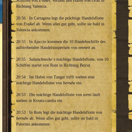
Schiffen von
Evukel
, verlässt den Hafen von Oran in
Richtung Valencia.
20:56 : In Cartagena legt die prächtige Handelsflotte
von
Evukel
ab. Wenn alles gut geht, sollte sie bald in
Valencia ankommen.
20:55 : In Ajaccio kommen die 10 Handelsschiffe des
aufstrebenden Handelsimperium von
emmett
an.
20:55 :
Salatschnecke
´s mächtige Handelsflotte, von 10
Schiffen startet von Rom in Richtung Beirut.
20:54 : Im Hafen von Tanger trifft soeben eine
mächtige Handelsflotte von
berndw
ein.
20:53 : Die mächtige Handelsflotte von
zorro
läuft
soeben in Kreata-candia ein.
20:53 : In Rom legt die mächtige Handelsflotte von
berndw
ab. Wenn alles gut geht, sollte sie bald in
Palermo ankommen.
br