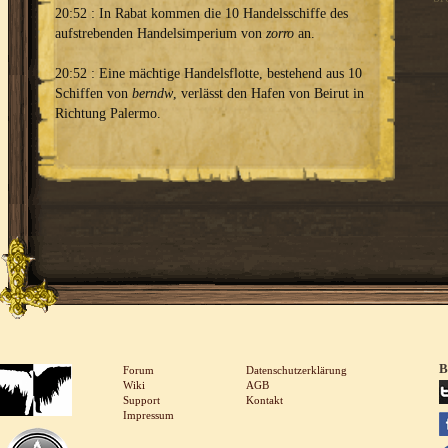
20:52 : In Rabat kommen die 10 Handelsschiffe des
aufstrebenden Handelsimperium von
zorro
an.
20:52 : Eine mächtige Handelsflotte, bestehend aus 10
Schiffen von
berndw
, verlässt den Hafen von Beirut in
Richtung Palermo.
B
Forum
Datenschutzerklärung
Wiki
AGB
Support
Kontakt
Impressum