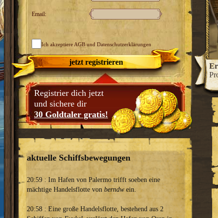
Email:
Ich akzeptiere
AGB
und Datenschutzerklärungen
jetzt registrieren
htigen Stadtfürsten!
Ergreife machtvolle Ämter und
Er
z zu einer glanzvollen Handelsmetropole aus.
Pr
Registrier dich jetzt
und sichere dir
30 Goldtaler gratis!
aktuelle Schiffsbewegungen
20:59 : Im Hafen von Palermo trifft soeben eine
mächtige Handelsflotte von
berndw
ein.
20:58 : Eine große Handelsflotte, bestehend aus 2