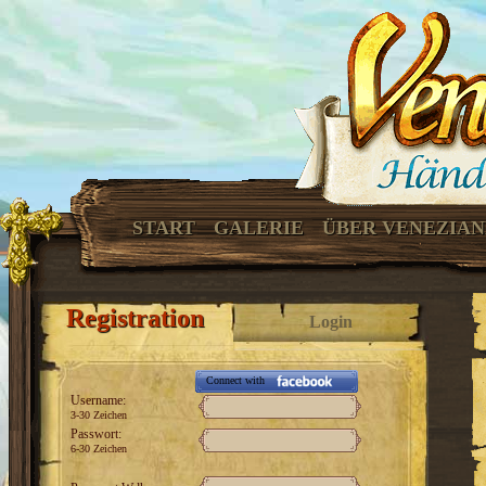
START
GALERIE
ÜBER VENEZIA
Registration
Login
Connect with
Username:
3-30 Zeichen
Passwort:
6-30 Zeichen