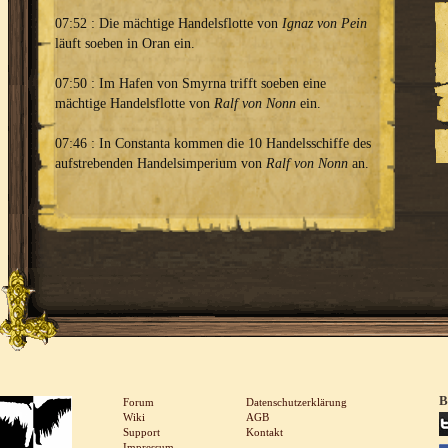
07:52 : Die mächtige Handelsflotte von
Ignaz von Pein
läuft soeben in Oran ein.
07:50 : Im Hafen von Smyrna trifft soeben eine
mächtige Handelsflotte von
Ralf von Nonn
ein.
07:46 : In Constanta kommen die 10 Handelsschiffe des
aufstrebenden Handelsimperium von
Ralf von Nonn
an.
B
Forum
Datenschutzerklärung
Wiki
AGB
Support
Kontakt
Impressum