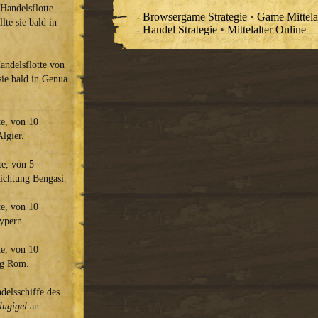
 Handelsflotte
-
Browsergame Strategie
•
Game Mittela
lte sie bald in
-
Handel Strategie
•
Mittelalter Online
Handelsflotte von
sie bald in Genua
te, von 10
lgier.
te, von 5
Richtung Bengasi.
te, von 10
Zypern.
te, von 10
ung Rom.
elsschiffe des
lugigel
an.