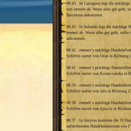
08:43 : In Cartagena legt die mächtige
von
emmett
ab. Wenn alles gut geht, sol
Barcelona ankommen.
08:42 : In Saloniki legt die mächtige 
emmett
ab. Wenn alles gut geht, sollte 
ankommen.
08:42 :
emmett
´s mächtige Handelsflot
Schiffen startet von Oran in Richtung A
08:41 :
emmett
´s prächtige Handelsflot
Schiffen startet von Kreata-candia in 
08:39 :
emmett
´s mächtige Handelsflot
Schiffen startet von Jafa in Richtung 
08:38 :
emmett
´s mächtige Handelsflot
Schiffen startet von Ajaccio in Richt
08:37 : In Smyrna kommen die 10 Hand
aufstrebenden Handelsimperium von
F