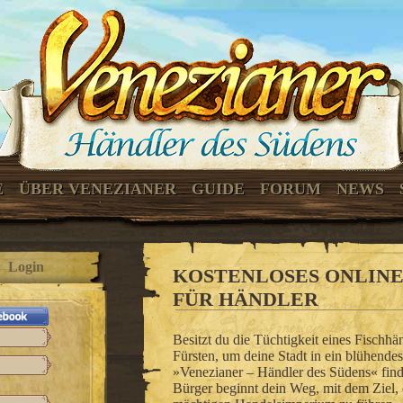
E
ÜBER VENEZIANER
GUIDE
FORUM
NEWS
Login
KOSTENLOSES ONLINE
FÜR HÄNDLER
Besitzt du die Tüchtigkeit eines Fischh
Fürsten, um deine Stadt in ein blühend
»Venezianer – Händler des Südens« findes
Bürger beginnt dein Weg, mit dem Ziel,