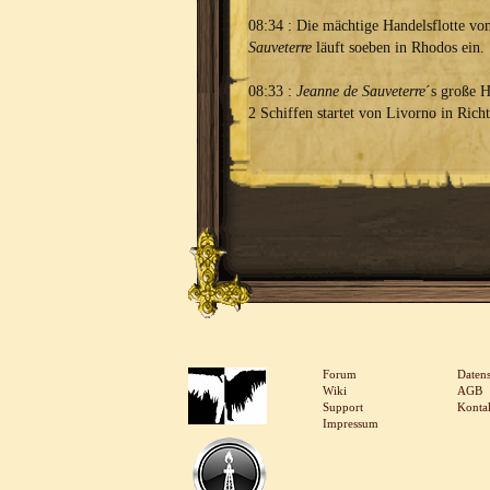
08:34 : Die mächtige Handelsflotte v
Sauveterre
läuft soeben in Rhodos ein.
08:33 :
Jeanne de Sauveterre
´s große H
2 Schiffen startet von Livorno in Rich
Forum
Daten
Wiki
AGB
Support
Konta
Impressum