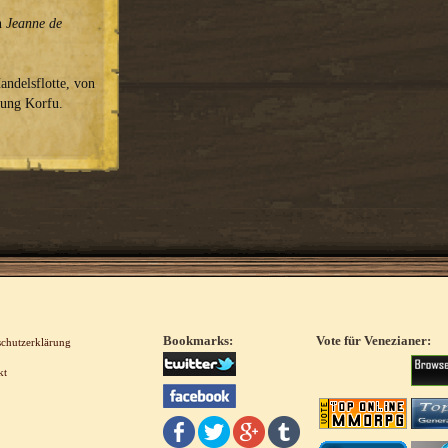
on
Jeanne de
andelsflotte, von
tung Korfu.
Bookmarks:
Vote für Venezianer:
schutzerklärung
kt