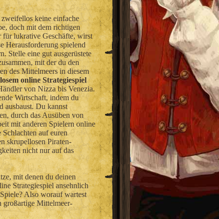
 zweifellos keine einfache
e, doch mit dem richtigen
 für lukrative Geschäfte, wirst
se Herausforderung spielend
n. Stelle eine gut ausgerüstete
 zusammen, mit der du den
en des Mittelmeers in diesem
losem online Strategiespiel
 Händler von Nizza bis Venezia.
ende Wirtschaft, indem du
nd ausbaust. Du kannst
hen, durch das Ausüben von
t mit anderen Spielern online
e Schlachten auf euren
n skrupellosen Piraten-
gkeiten nicht nur auf das
tze, mit denen du deinen
ne Strategiespiel ansehnlich
 Spiele? Also worauf wartest
n großartige Mittelmeer-