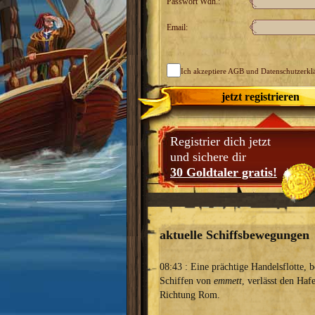
Passwort Wdh.:
Email:
Ich akzeptiere
AGB
und Datenschutzerkl
jetzt registrieren
Registrier dich jetzt
und sichere dir
30 Goldtaler gratis!
aktuelle Schiffsbewegungen
08:43 : Eine prächtige Handelsflotte, 
Schiffen von
emmett
, verlässt den Haf
Richtung Rom.