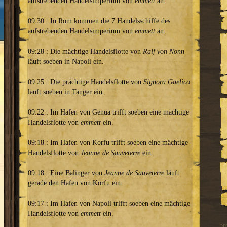
aufstrebenden Handelsimperium von
emmett
an.
09:30 : In Rom kommen die 7 Handelsschiffe des
aufstrebenden Handelsimperium von
emmett
an.
09:28 : Die mächtige Handelsflotte von
Ralf von Nonn
läuft soeben in Napoli ein.
09:25 : Die prächtige Handelsflotte von
Signora Gaelico
läuft soeben in Tanger ein.
09:22 : Im Hafen von Genua trifft soeben eine mächtige
Handelsflotte von
emmett
ein.
09:18 : Im Hafen von Korfu trifft soeben eine mächtige
Handelsflotte von
Jeanne de Sauveterre
ein.
09:18 : Eine Balinger von
Jeanne de Sauveterre
läuft
gerade den Hafen von Korfu ein.
09:17 : Im Hafen von Napoli trifft soeben eine mächtige
Handelsflotte von
emmett
ein.
br