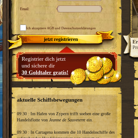
Email:
Ich akzeptiere
AGB
und Datenschutzerklärungen
jetzt registrieren
htigen Stadtfürsten!
Ergreife machtvolle Ämter und
Er
z zu einer glanzvollen Handelsmetropole aus.
Pr
Registrier dich jetzt
und sichere dir
30 Goldtaler gratis!
aktuelle Schiffsbewegungen
09:30 : Im Hafen von Zypern trifft soeben eine große
Handelsflotte von
Jeanne de Sauveterre
ein.
09:30 : In Cartagena kommen die 10 Handelsschiffe des