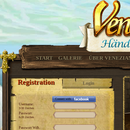
START
GALERIE
ÜBER VENEZIA
Registration
Login
Connect with
Username:
3-30 Zeichen
Passwort:
6-30 Zeichen
Passwort Wdh.: