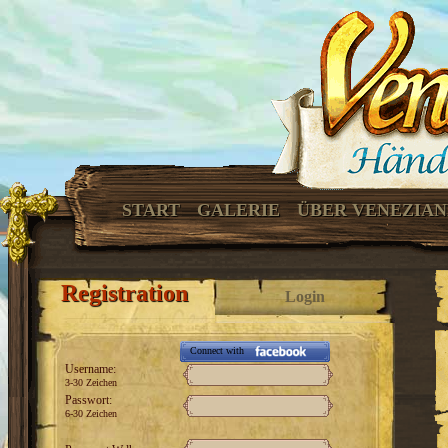
START
GALERIE
ÜBER VENEZIA
Registration
Login
Connect with
Username:
3-30 Zeichen
Passwort:
6-30 Zeichen