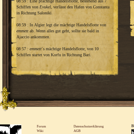
08:59 : Eine prächtige Handelsflotte, bestehend aus 7
Schiffen von
Evukel
, verlässt den Hafen von Constanta
in Richtung Saloniki.
08:59 : In Algier legt die mächtige Handelsflotte von
emmett
ab. Wenn alles gut geht, sollte sie bald in
Ajaccio ankommen.
08:57 :
emmett
´s mächtige Handelsflotte, von 10
Schiffen startet von Korfu in Richtung Bari.
B
Forum
Datenschutzerklärung
Wiki
AGB