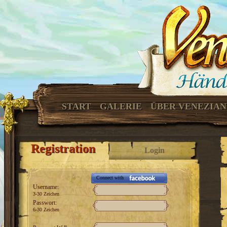
START
GALERIE
ÜBER VENEZIA
Registration
Login
Connect with
Username:
3-30 Zeichen
Passwort:
6-30 Zeichen