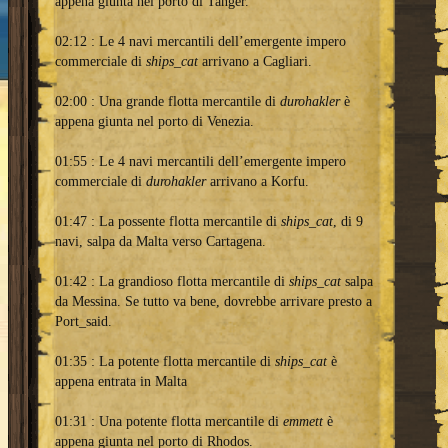
appena giunta nel porto di Tanger.
02:12 : Le 4 navi mercantili dell’emergente impero
commerciale di
ships_cat
arrivano a Cagliari.
02:00 : Una grande flotta mercantile di
durohakler
è
appena giunta nel porto di Venezia.
01:55 : Le 4 navi mercantili dell’emergente impero
commerciale di
durohakler
arrivano a Korfu.
01:47 : La possente flotta mercantile di
ships_cat
, di 9
navi, salpa da Malta verso Cartagena.
01:42 : La grandioso flotta mercantile di
ships_cat
salpa
da Messina. Se tutto va bene, dovrebbe arrivare presto a
Port_said.
01:35 : La potente flotta mercantile di
ships_cat
è
appena entrata in Malta
01:31 : Una potente flotta mercantile di
emmett
è
appena giunta nel porto di Rhodos.