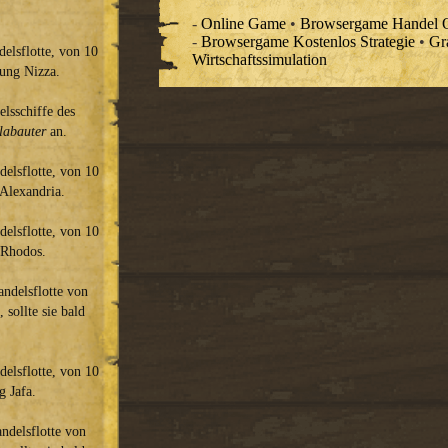
-
Online Game
•
Browsergame Handel O
-
Browsergame Kostenlos Strategie
•
Gr
elsflotte, von 10
Wirtschaftssimulation
tung Nizza.
lsschiffe des
labauter
an.
delsflotte, von 10
 Alexandria.
delsflotte, von 10
 Rhodos.
andelsflotte von
 sollte sie bald
delsflotte, von 10
g Jafa.
ndelsflotte von