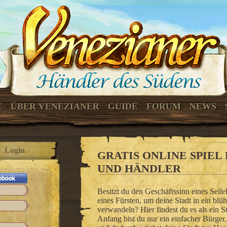
E
ÜBER VENEZIANER
GUIDE
FORUM
NEWS
Login
GRATIS ONLINE SPIEL
UND HÄNDLER
Besitzt du den Geschäftssinn eines Seil
eines Fürsten, um deine Stadt in ein bl
verwandeln? Hier findest du es als ein 
Anfang bist du nur ein einfacher Bürger,