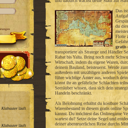
und dadurch wächst deine Stadt zur Ha
Das ist
Aufgab
Gespür
du die
ärungen
meister
Flotte
Gefahr
gratis
transportiere als Stratege und Händler 
Rabat bis Yalta. Bring noch mehr Schw
Wirtschaft, indem du eigene Waren, dur
deinem Bauland, beisteuerst. Werde zum
außerdem mit unzähligen anderen Spieler
führe wichtige Ämter aus, wodurch dein
könnt ihr an gefährliche Schlachten teil
Seeräuber wissen, dass sich dein strateg
Handeln beschränkt.
Als Belohnung erhältst du kostbare Schä
Warenbestand in diesem gratis online Sp
n
Klabauter
läuft
kannst. Du möchtest das Onlinegame Ve
wartest du? Setze deine Segel und entde
deiner abenteuerlichen Reise durchs Mit
n
Klabauter
läuft