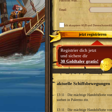
Passwort Wdh.:
Email:
Ich akzeptiere
AGB
und Datenschutzerkl
jetzt registrieren
Registrier dich jetzt
und sichere dir
30 Goldtaler gratis!
aktuelle Schiffsbewegungen
13:11 : Die mächtige Handelsflotte vo
soeben in Palermo ein.
13:11 : Die mächtige Handelsflotte vo