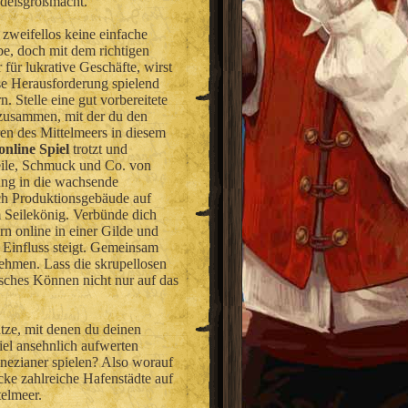
ndelsgroßmacht.
 zweifellos keine einfache
e, doch mit dem richtigen
 für lukrative Geschäfte, wirst
se Herausforderung spielend
n. Stelle eine gut vorbereitete
 zusammen, mit der du den
en des Mittelmeers in diesem
 online Spiel
trotzt und
Seile, Schmuck und Co. von
ung in die wachsende
ch Produktionsgebäude auf
 Seilekönig. Verbünde dich
n online in einer Gilde und
 Einfluss steigt. Gemeinsam
nehmen. Lass die skrupellosen
isches Können nicht nur auf das
tze, mit denen du deinen
iel ansehnlich aufwerten
nezianer spielen? Also worauf
cke zahlreiche Hafenstädte auf
telmeer.