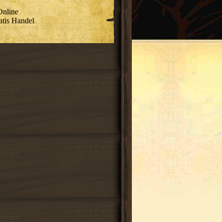
nline
atis Handel