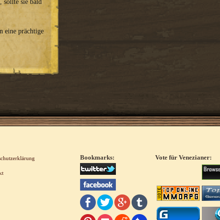
 sollte sie bald
n eine prächtige
Bookmarks:
Vote für Venezianer:
schutzerklärung
kt