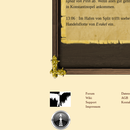
Ignaz von Pein
ab. Wenn alles gut geht,
in Konstantinopel ankommen.
13:06 : Im Hafen von Split trifft soebe
Handelsflotte von
Evukel
ein.
Forum
Daten
Wiki
AGB
Support
Konta
Impressum