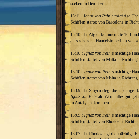
soeben in Beirut ein.
13:11 :
Ignaz von Pein
´s mächtige Hand
Schiffen startet von Barcelona in Rich
13:10 : In Algier kommen die 10 Hande
aufstrebenden Handelsimperium von
K
13:10 :
Ignaz von Pein
´s mächtige Han
Schiffen startet von Malta in Richtung
13:10 :
Ignaz von Pein
´s mächtige Han
Schiffen startet von Malta in Richtung
13:09 : In Smyrna legt die mächtige H
Ignaz von Pein
ab. Wenn alles gut geht,
in Antalya ankommen.
13:09 :
Ignaz von Pein
´s mächtige Han
Schiffen startet von Rhodos in Richtun
13:07 : In Rhodos legt die mächtige Ha