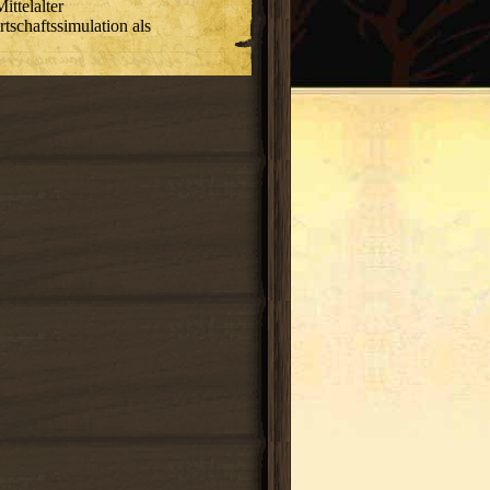
ttelalter
rtschaftssimulation als