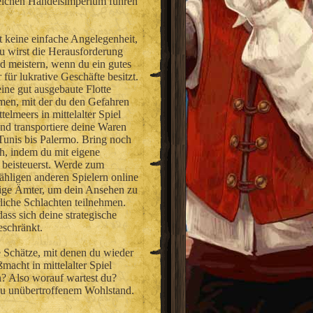
reichen Handelsimperium führen
st keine einfache Angelegenheit,
u wirst die Herausforderung
nd meistern, wenn du ein gutes
für lukrative Geschäfte besitzt.
eine gut ausgebaute Flotte
en, mit der du den Gefahren
telmeers in mittelalter Spiel
und transportiere deine Waren
Tunis bis Palermo. Bring noch
, indem du mit eigene
 beisteuerst. Werde zum
hligen anderen Spielern online
ige Ämter, um dein Ansehen zu
liche Schlachten teilnehmen.
ss sich deine strategische
eschränkt.
chätze, mit denen du wieder
acht in mittelalter Spiel
en? Also worauf wartest du?
 zu unübertroffenem Wohlstand.