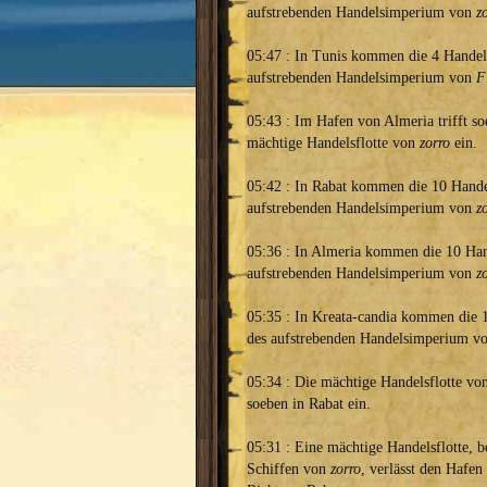
aufstrebenden Handelsimperium von
z
05:47 : In Tunis kommen die 4 Handels
aufstrebenden Handelsimperium von
F
05:43 : Im Hafen von Almeria trifft so
mächtige Handelsflotte von
zorro
ein.
05:42 : In Rabat kommen die 10 Hande
aufstrebenden Handelsimperium von
z
05:36 : In Almeria kommen die 10 Han
aufstrebenden Handelsimperium von
z
05:35 : In Kreata-candia kommen die 
des aufstrebenden Handelsimperium v
05:34 : Die mächtige Handelsflotte v
soeben in Rabat ein.
05:31 : Eine mächtige Handelsflotte, b
Schiffen von
zorro
, verlässt den Hafen