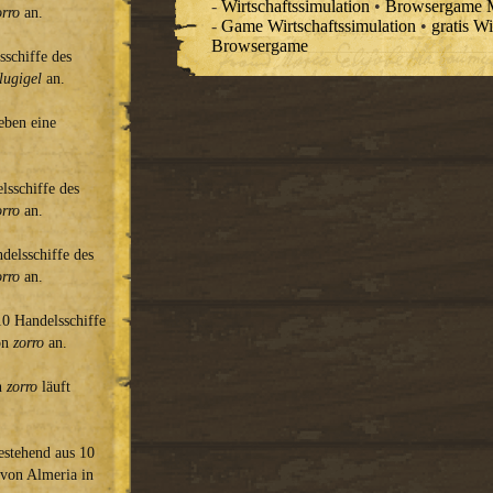
-
Wirtschaftssimulation
•
Browsergame Mi
orro
an.
-
Game Wirtschaftssimulation
•
gratis Wi
Browsergame
schiffe des
lugigel
an.
eben eine
lsschiffe des
orro
an.
delsschiffe des
orro
an.
10 Handelsschiffe
on
zorro
an.
on
zorro
läuft
estehend aus 10
 von Almeria in