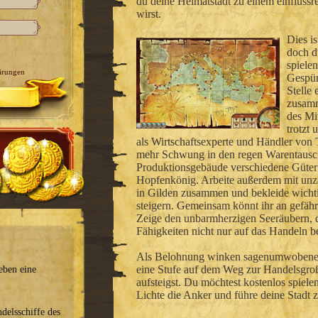
du deine Heimatstadt zu einem einfluss
wirst.
Dies i
doch d
spiele
ärungen
Gespür 
Stelle 
zusamm
des Mit
trotzt 
als Wirtschaftsexperte und Händler von 
mehr Schwung in den regen Warentausch
Produktionsgebäude verschiedene Güter
Hopfenkönig. Arbeite außerdem mit unzä
in Gilden zusammen und bekleide wicht
steigern. Gemeinsam könnt ihr an gefähr
Zeige den unbarmherzigen Seeräubern, da
Fähigkeiten nicht nur auf das Handeln b
Als Belohnung winken sagenumwobene S
eine Stufe auf dem Weg zur Handelsgroßm
eben eine
aufsteigst. Du möchtest kostenlos spiel
Lichte die Anker und führe deine Stadt
delsschiffe des