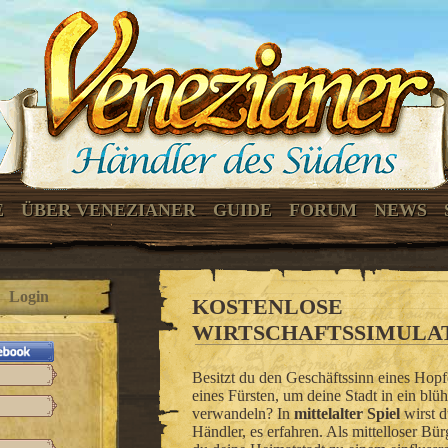
E
ÜBER VENEZIANER
GUIDE
FORUM
NEWS
Login
KOSTENLOSE
WIRTSCHAFTSSIMULAT
Besitzt du den Geschäftssinn eines Hop
eines Fürsten, um deine Stadt in ein bl
verwandeln? In
mittelalter Spiel
wirst d
Händler, es erfahren. Als mittelloser Bü