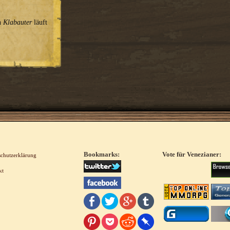
on
Klabauter
läuft
Bookmarks:
Vote für Venezianer:
schutzerklärung
kt